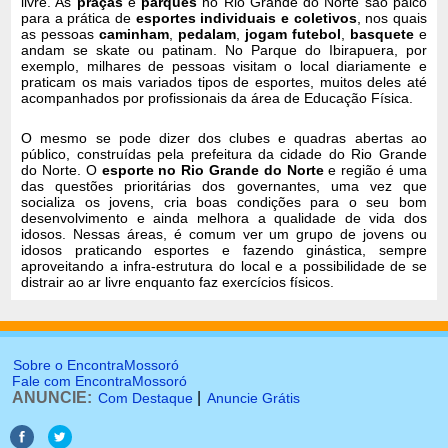
livre. As
praças
e
parques
no Rio Grande do Norte são palco
para a prática de
esportes individuais e coletivos
, nos quais
as pessoas
caminham
,
pedalam
,
jogam futebol
,
basquete
e
andam se skate ou patinam. No Parque do Ibirapuera, por
exemplo, milhares de pessoas visitam o local diariamente e
praticam os mais variados tipos de esportes, muitos deles até
acompanhados por profissionais da área de Educação Física.
O mesmo se pode dizer dos clubes e quadras abertas ao
público, construídas pela prefeitura da cidade do Rio Grande
do Norte. O
esporte no Rio Grande do Norte
e região é uma
das questões prioritárias dos governantes, uma vez que
socializa os jovens, cria boas condições para o seu bom
desenvolvimento e ainda melhora a qualidade de vida dos
idosos. Nessas áreas, é comum ver um grupo de jovens ou
idosos praticando esportes e fazendo ginástica, sempre
aproveitando a infra-estrutura do local e a possibilidade de se
distrair ao ar livre enquanto faz exercícios físicos.
Sobre o EncontraMossoró
Fale com EncontraMossoró
ANUNCIE:
|
Com Destaque
Anuncie Grátis