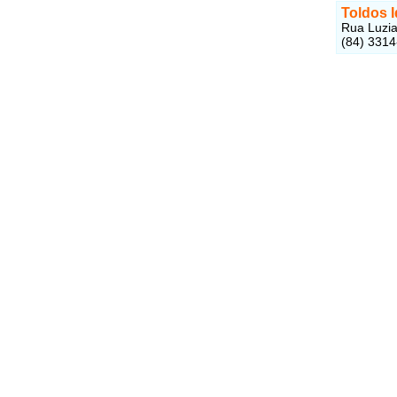
Toldos I
Rua Luzia
(84) 331