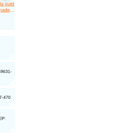
 59631-
07-470
EP: