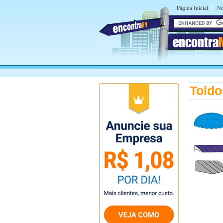
|
Página Inicial
No
encontra
Told