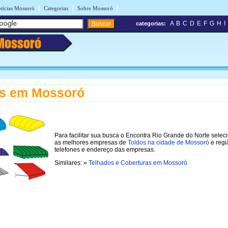
|
|
|
tícias Mossoró
Categorias
Sobre Mossoró
A
B
C
D
E
F
G
H
I
categorias:
Mossoró
os em Mossoró
Para facilitar sua busca o Encontra Rio Grande do Norte selec
as melhores empresas de
Toldos na cidade de Mossoró
e regi
telefones e endereço das empresas.
Similares: »
Telhados e Coberturas em Mossoró