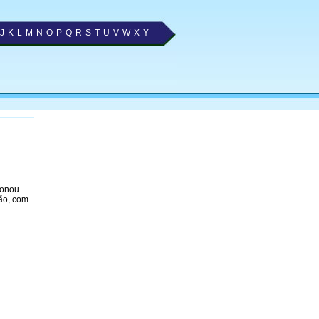
J
K
L
M
N
O
P
Q
R
S
T
U
V
W
X
Y
ionou
ão, com